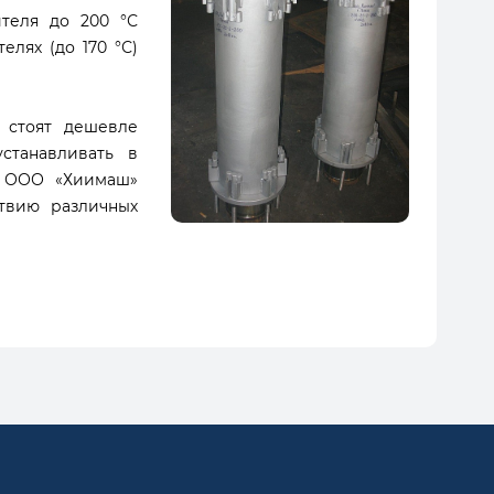
ителя до 200 °С
лях (до 170 °С)
 стоят дешевле
станавливать в
ы ООО «Хиимаш»
твию различных