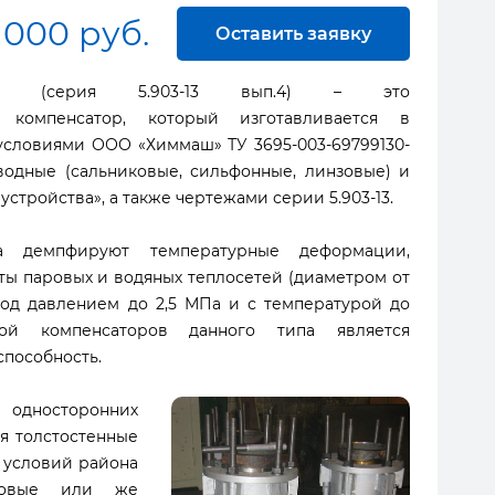
 000 руб.
Оставить заявку
0.00 (серия 5.903-13 вып.4) – это
 компенсатор, который изготавливается в
условиями ООО «Химмаш» ТУ 3695-003-69799130-
водные (сальниковые, сильфонные, линзовые) и
тройства», а также чертежами серии 5.903-13.
а демпфируют температурные деформации,
ы паровых и водяных теплосетей (диаметром от
под давлением до 2,5 МПа и с температурой до
той компенсаторов данного типа является
пособность.
 односторонних
я толстостенные
х условий района
стовые или же