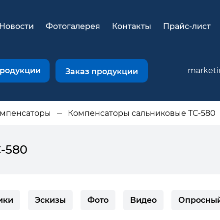
Новости
Фотогалерея
Контакты
Прайс-лист
продукции
market
Заказ продукции
омпенсаторы
Компенсаторы сальниковые ТС-580
-580
ики
Эскизы
Фото
Видео
Опросный